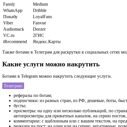
Fansly
Medium
WhatsApp
Dribble
Пикабу
LoyalFans
Viber
Fanvue
Audiomack
Deezer
VC.ru
2ГИС
iRecommend
Яндекс.Карты
Также ботами в Телеграм для раскрутки в социальных сетях мо
Какие услуги можно накрутить
Ботами в Telegram можно накрутить следующие услуги.
Телеграм:
рефералы по ботам;
подписчики: из разных стран, из РФ, дешевые, боты, быс
бусты;
просмотры: на одну или несколько публикаций, по страна
автопросмотры для приватных каналов, на серию постов,
комментарии: с шаблонным или с вашим текстом, на пре
реакции на пост: на один или на серию, негативные, поз