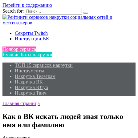
Перейти к содержанию
Search for:
Секреты Twitch
Инструкции ВК
Подбор сервиса
Лучшие Боты накрутки
ТОП 15 сервисов накрутки
Инструменты
Накрутка Телеграм
Накрутка ВК
Накрутка Ютуб
Накрутка Твич
Главная страница
Как в ВК искать людей зная только
имя или фамилию
Автор статьи