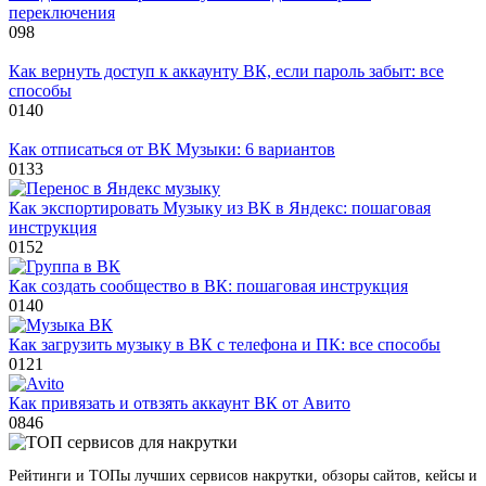
переключения
0
98
Как вернуть доступ к аккаунту ВК, если пароль забыт: все
способы
0
140
Как отписаться от ВК Музыки: 6 вариантов
0
133
Как экспортировать Музыку из ВК в Яндекс: пошаговая
инструкция
0
152
Как создать сообщество в ВК: пошаговая инструкция
0
140
Как загрузить музыку в ВК с телефона и ПК: все способы
0
121
Как привязать и отвзять аккаунт ВК от Авито
0
846
Рейтинги и ТОПы лучших сервисов накрутки, обзоры сайтов, кейсы и